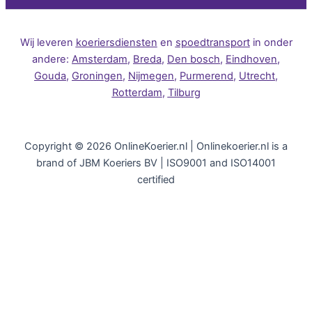
Wij levere
n
koeriersdiensten
e
n
spoedtransport
in
onder
andere:
Amsterdam
,
Breda
,
Den bosch
,
Eindhoven
,
Gouda
,
Groningen
,
Nijmegen
,
Purmerend
,
Utrecht
,
Rotterdam
,
Tilburg
Copyright © 2026 OnlineKoerier.nl | Onlinekoerier.nl is a
brand of JBM Koeriers BV | ISO9001 and ISO14001
certified