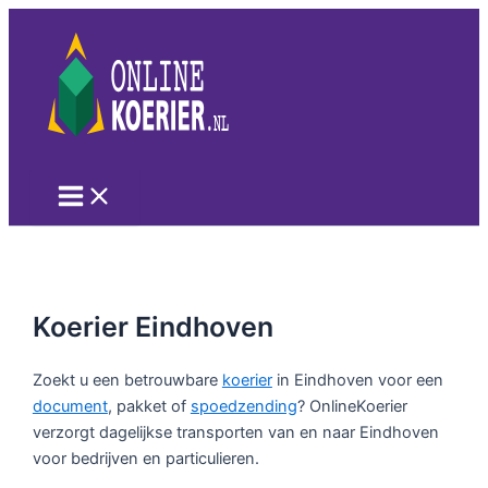
Ga
naar
de
inhoud
Main
Menu
Koerier Eindhoven
Zoekt u een betrouwbare
koerier
in Eindhoven voor een
document
, pakket of
spoedzending
? OnlineKoerier
verzorgt dagelijkse transporten van en naar Eindhoven
voor bedrijven en particulieren.