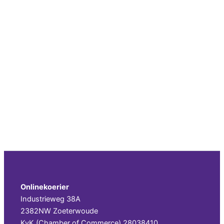
Onlinekoerier
Industrieweg 38A
2382NW Zoeterwoude
KvK (Chamber of Commerce) 28038410