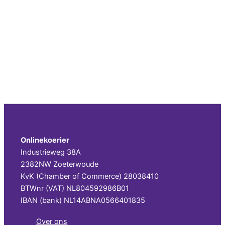
Onlinekoerier
Industrieweg 38A
2382NW Zoeterwoude
KvK (Chamber of Commerce) 28038410
BTWnr (VAT) NL804592986B01
IBAN (bank) NL14ABNA0566401835
Over ons