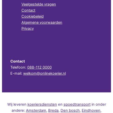
Veelgestelde vragen
Contact
Cookiebeleid
Algemene voorwaarden
Privacy
Contact
Telefoon:
088-112 0000
E-mail:
welkom@onlinekoerier.nl
Wij levere
n
koeriersdiensten
e
n
spoedtransport
in
onder
andere:
Amsterdam
,
Breda
,
Den bosch
,
Eindhoven
,