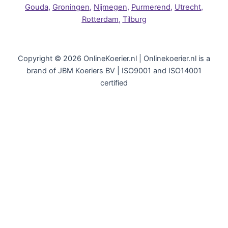
Gouda
,
Groningen
,
Nijmegen
,
Purmerend
,
Utrecht
,
Rotterdam
,
Tilburg
Copyright © 2026 OnlineKoerier.nl | Onlinekoerier.nl is a
brand of JBM Koeriers BV | ISO9001 and ISO14001
certified