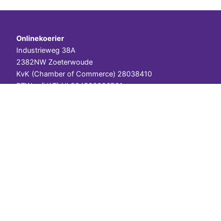
Onlinekoerier
Industrieweg 38A
2382NW Zoeterwoude
KvK (Chamber of Commerce) 28038410
BTWnr (VAT) NL804592986B01
IBAN (bank) NL14ABNA0566401835
Over ons
Veelgestelde vragen
Contact
Cookiebeleid
Algemene voorwaarden
Privacy