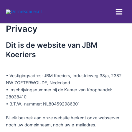
Ga
naar
Main
de
inhoud
Privacy
Men
Dit is de website van JBM
Koeriers
• Vestigingsadres: JBM Koeriers, Industrieweg 38/a, 2382
NW ZOETERWOUDE, Nederland
• Inschrijvingsnummer bij de Kamer van Koophandel:
28038410
• B.T.W.-nummer: NL804592986B01
Bij elk bezoek aan onze website herkent onze webserver
noch uw domeinnaam, noch uw e-mailadres.