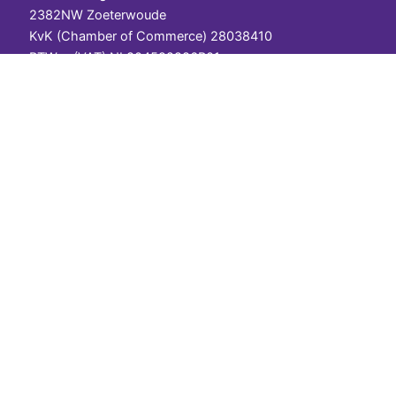
2382NW Zoeterwoude
KvK (Chamber of Commerce) 28038410
BTWnr (VAT) NL804592986B01
IBAN (bank) NL14ABNA0566401835
Over ons
Veelgestelde vragen
Contact
Cookiebeleid
Algemene voorwaarden
Privacy
Contact
Telefoon:
088-112 0000
E-mail:
welkom@onlinekoerier.nl