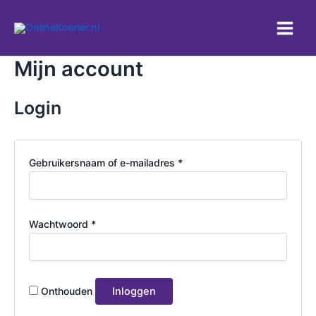
Ga
naar
Main
de
inhoud
Mijn account
Men
Login
Vereist
Gebruikersnaam of e-mailadres
*
Vereist
Wachtwoord
*
Onthouden
Inloggen